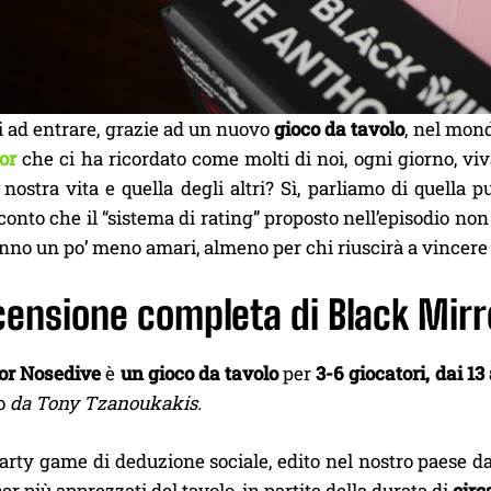
i ad entrare, grazie ad un nuovo
gioco da tavolo
, nel mon
or
che ci ha ricordato come molti di noi, ogni giorno, viv
 nostra vita e quella degli altri? Sì, parliamo di quella
conto che il “sistema di rating” proposto nell’episodio non è
anno un po’ meno amari, almeno per chi riuscirà a vincere
censione completa di Black Mirro
or Nosedive
è
un gioco da tavolo
per
3-6 giocatori,
dai
13
to
da Tony Tzanoukakis.
arty game di deduzione sociale, edito nel nostro paese d
cer più apprezzati del tavolo, in partite della durata di
circ