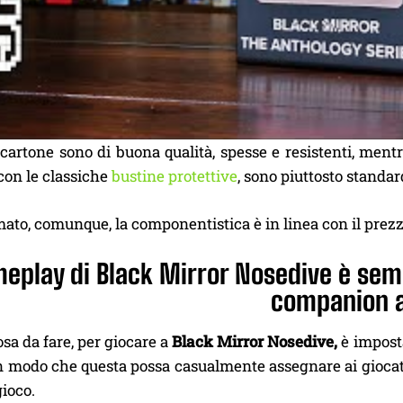
 cartone sono di buona qualità, spesse e resistenti, ment
con le classiche
bustine protettive
, sono piuttosto standar
to, comunque, la componentistica è in linea con il prezz
meplay di Black Mirror Nosedive è sem
companion 
sa da fare, per giocare a
Black Mirror Nosedive,
è imposta
in modo che questa possa casualmente assegnare ai giocatori
gioco.