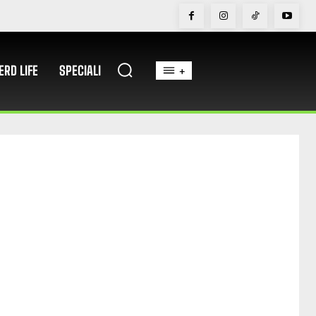
ERD LIFE
SPECIALI
+