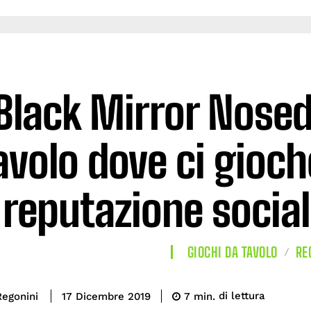
Black Mirror Nosedi
avolo dove ci gioc
reputazione socia
GIOCHI DA TAVOLO
RE
di lettura
Regonini
7
min.
17 Dicembre 2019