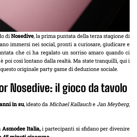
do di
Nosedive
, la prima puntata della terza stagione di
ano immersi nei social, pronti a curiosare, giudicare e
 puntata che ci ha regalato un sorriso amaro quando ci
 poi così lontano dalla realtà. Ma state tranquilli, qui i
 questo originale party game di deduzione sociale.
r Nosedive: il gioco da tavolo
 anni in su
, ideato da
Michael Kallauch
e
Jan Meyberg
,
a
Asmodee Italia,
i partecipanti si sfidano per divenire
a 45 minuti ciascuna
.