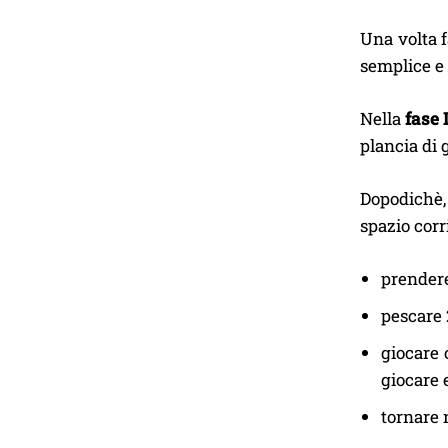
Una volta f
semplice e s
Nella
fase 
plancia di 
Dopodichè,
spazio corr
prendere
pescare 
giocare 
giocare 
tornare n