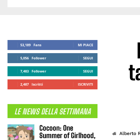
53,189
Fans
MI PIACE
5,056
Follower
SEGUI
t
7,483
Follower
SEGUI
2,487
Iscritti
ISCRIVITI
LE NEWS DELLA SETTIMANA
Cocoon: One
Alberto 
di
Summer of Girlhood,