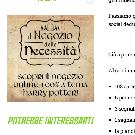
Passiamo q
social ded
Già a prima
Al suo inte
108 carte
6 pedine
3 segnal
POTREBBE INTERESSARTI
1 segnal
la planci