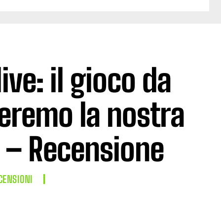
ve: il gioco da
heremo la nostra
l – Recensione
CENSIONI