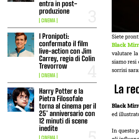
entra in post-
produzione
CINEMA
I Pronipoti:
Siete pront
confermato il film
Black Mirr
live-action con Jim
valutare la
Carrey, regia di Colin
siamo resi 
Trevorrow
sorrisi sar
CINEMA
La re
Harry Potter e la
Pietra Filosofale
torna al cinema per il
Black Mirr
25° anniversario con
ed illustra
12 minuti di scene
inedite
In questo p
CINEMA
gli influen