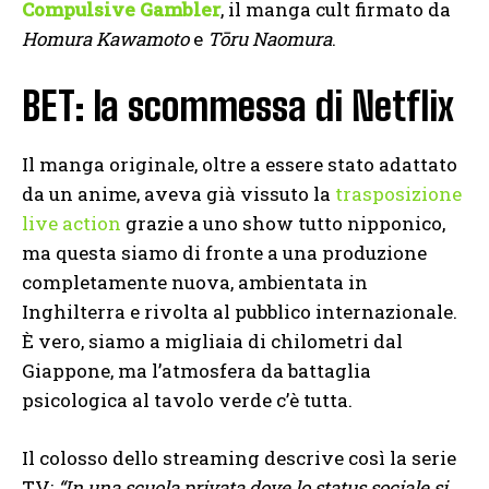
Compulsive Gambler
, il manga cult firmato da
Homura Kawamoto
e
Tōru Naomura
.
BET: la scommessa di Netflix
Il manga originale, oltre a essere stato adattato
da un anime, aveva già vissuto la
trasposizione
live action
grazie a uno show tutto nipponico,
ma questa siamo di fronte a una produzione
completamente nuova, ambientata in
Inghilterra e rivolta al pubblico internazionale.
È vero, siamo a migliaia di chilometri dal
Giappone, ma l’atmosfera da battaglia
psicologica al tavolo verde c’è tutta.
Il colosso dello streaming descrive così la serie
TV:
“In una scuola privata dove lo status sociale si