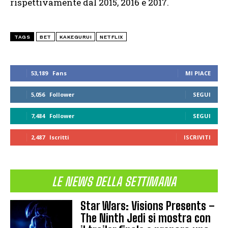
rispettivamente dal 2015, 2016 e 2017.
TAGS
BET
KAKEGURUI
NETFLIX
53,189
Fans
MI PIACE
5,056
Follower
SEGUI
7,484
Follower
SEGUI
2,487
Iscritti
ISCRIVITI
LE NEWS DELLA SETTIMANA
Star Wars: Visions Presents –
The Ninth Jedi si mostra con