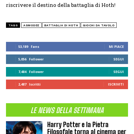
riscrivere il destino della battaglia di Hoth!
TAGS
ASMODEE
BATTAGLIA DI HOTH
GIOCHI DA TAVOLO
53,189
Fans
MI PIACE
5,056
Follower
SEGUI
7,484
Follower
SEGUI
2,487
Iscritti
ISCRIVITI
LE NEWS DELLA SETTIMANA
Harry Potter e la Pietra
Filosofale torna al cinema per