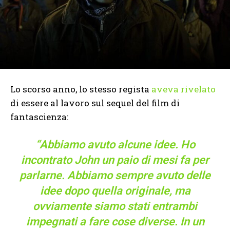
Lo scorso anno, lo stesso regista
aveva rivelato
di essere al lavoro sul sequel del film di
fantascienza:
“Abbiamo avuto alcune idee. Ho
incontrato John un paio di mesi fa per
parlarne. Abbiamo sempre avuto delle
idee dopo quella originale, ma
ovviamente siamo stati entrambi
impegnati a fare cose diverse. In un