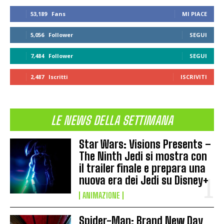
53,189
Fans
MI PIACE
5,056
Follower
SEGUI
7,484
Follower
SEGUI
2,487
Iscritti
ISCRIVITI
LE NEWS DELLA SETTIMANA
Star Wars: Visions Presents –
The Ninth Jedi si mostra con
il trailer finale e prepara una
nuova era dei Jedi su Disney+
ANIMAZIONE
Spider-Man: Brand New Day