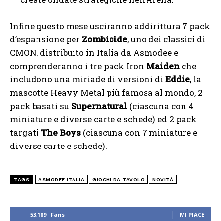
Infine questo mese usciranno addirittura 7 pack
d’espansione per
Zombicide
, uno dei classici di
CMON, distribuito in Italia da Asmodee e
comprenderanno i tre pack Iron
Maiden
che
includono una miriade di versioni di
Eddie
, la
mascotte Heavy Metal più famosa al mondo, 2
pack basati su
Supernatural
(ciascuna con 4
miniature e diverse carte e schede) ed 2 pack
targati
The Boys
(ciascuna con 7 miniature e
diverse carte e schede).
TAGS
ASMODEE ITALIA
GIOCHI DA TAVOLO
NOVITÀ
53,189
Fans
MI PIACE