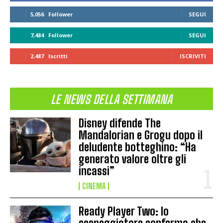
5,056
Follower
SEGUI
7,484
Follower
SEGUI
2,487
Iscritti
ISCRIVITI
LE NEWS DELLA SETTIMANA
Disney difende The
Mandalorian e Grogu dopo il
deludente botteghino: “Ha
generato valore oltre gli
incassi”
CINEMA
Ready Player Two: lo