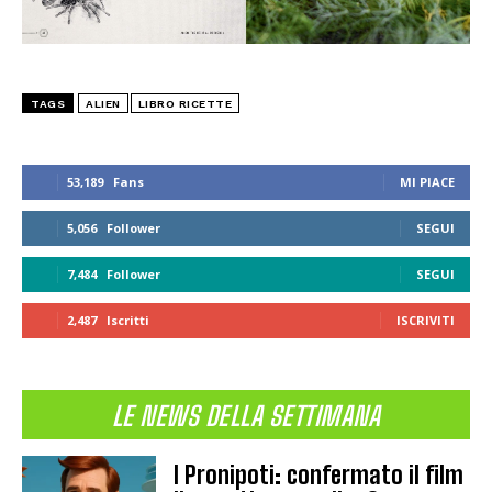
TAGS
ALIEN
LIBRO RICETTE
53,189
Fans
MI PIACE
5,056
Follower
SEGUI
7,484
Follower
SEGUI
2,487
Iscritti
ISCRIVITI
LE NEWS DELLA SETTIMANA
I Pronipoti: confermato il film