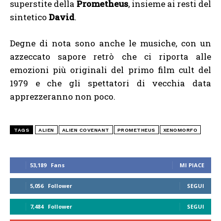
superstite della
Prometheus
, insieme ai resti del
sintetico
David
.
Degne di nota sono anche le musiche, con un
azzeccato sapore retrò che ci riporta alle
emozioni più originali del primo film cult del
1979 e che gli spettatori di vecchia data
apprezzeranno non poco.
TAGS
ALIEN
ALIEN COVENANT
PROMETHEUS
XENOMORFO
53,189
Fans
MI PIACE
5,056
Follower
SEGUI
7,484
Follower
SEGUI