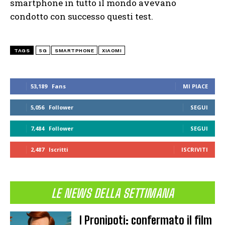
smartphone in tutto il mondo avevano
condotto con successo questi test.
TAGS
5G
SMARTPHONE
XIAOMI
53,189
Fans
MI PIACE
5,056
Follower
SEGUI
7,484
Follower
SEGUI
2,487
Iscritti
ISCRIVITI
LE NEWS DELLA SETTIMANA
I Pronipoti: confermato il film