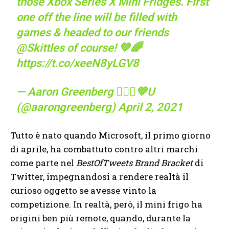
those Xbox Series X Mini Fridges. First
one off the line will be filled with
games & headed to our friends
@Skittles
of course! 💚🌈
https://t.co/xeeN8yLGV8
— Aaron Greenberg 🙅🏼‍♂️💚U
(@aarongreenberg)
April 2, 2021
Tutto è nato quando Microsoft, il primo giorno
di aprile, ha combattuto contro altri marchi
come parte nel
BestOfTweets Brand Bracket
di
Twitter, impegnandosi a rendere realtà il
curioso oggetto se avesse vinto la
competizione. In realtà, però, il mini frigo ha
origini ben più remote, quando, durante la