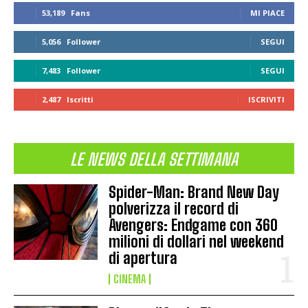
53,189
Fans
MI PIACE
5,056
Follower
SEGUI
7,483
Follower
SEGUI
2,487
Iscritti
ISCRIVITI
LE NEWS DELLA SETTIMANA
Spider-Man: Brand New Day
polverizza il record di
Avengers: Endgame con 360
milioni di dollari nel weekend
di apertura
CINEMA