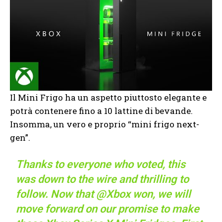
Il Mini Frigo ha un aspetto piuttosto elegante e
potrà contenere fino a 10 lattine di bevande.
Insomma, un vero e proprio “mini frigo next-
gen”.
Thanks to everyone who voted, this
was down to the wire and thrilling to
follow. Now that
@Xbox
won, we will
move forward on our promise to make