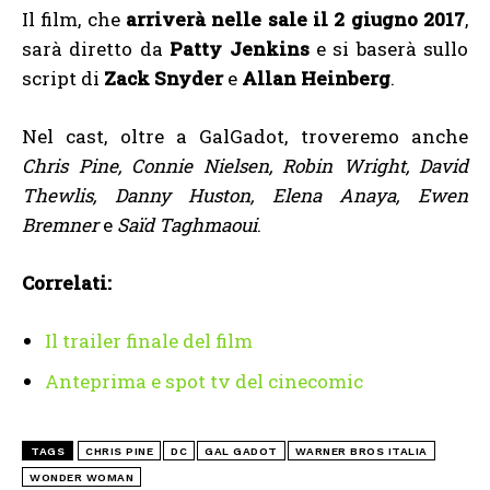
Il film, che
arriverà nelle sale il 2 giugno 2017
,
sarà diretto da
Patty Jenkins
e si baserà sullo
script di
Zack Snyder
e
Allan Heinberg
.
Nel cast, oltre a GalGadot, troveremo anche
Chris Pine, Connie Nielsen, Robin Wright, David
Thewlis, Danny Huston, Elena Anaya, Ewen
Bremner
e
Saïd Taghmaoui
.
Correlati:
Il trailer finale del film
Anteprima e spot tv del cinecomic
TAGS
CHRIS PINE
DC
GAL GADOT
WARNER BROS ITALIA
WONDER WOMAN