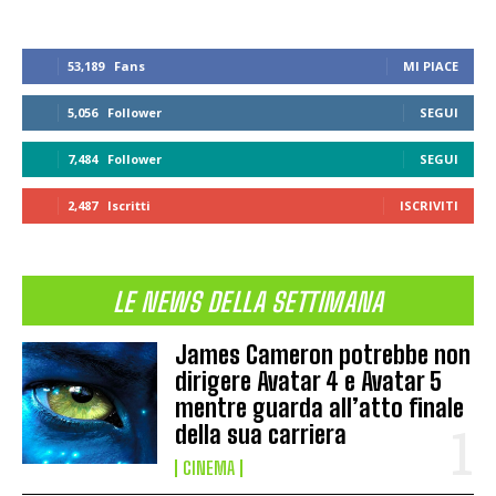
53,189
Fans
MI PIACE
5,056
Follower
SEGUI
7,484
Follower
SEGUI
2,487
Iscritti
ISCRIVITI
LE NEWS DELLA SETTIMANA
James Cameron potrebbe non
dirigere Avatar 4 e Avatar 5
mentre guarda all’atto finale
della sua carriera
CINEMA