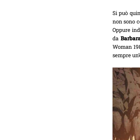
Si può quin
non sono co
Oppure ind
da
Barbar
Woman 1984
sempre un’