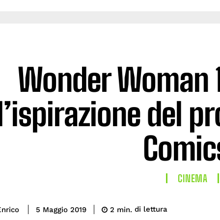
Wonder Woman 19
l’ispirazione del p
Comic
CINEMA
di lettura
nrico
2
min.
5 Maggio 2019