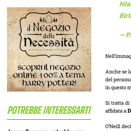
hila
Bir
— P
Nell’imma
Anche se la
del persona
in questo m
Si tratta d
POTREBBE INTERESSARTI
affidata a
D
O’Neill de