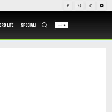
ERD LIFE
SPECIALI
+