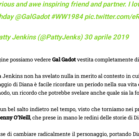
rious and awe inspiring friend and partner. I 
thday
@GalGadot
#WW1984
pic.twitter.com/
atty Jenkins (@PattyJenks)
30 aprile 2019
gine possiamo vedere
Gal Gadot
vestita completamente di
 Jenkins non ha svelato nulla in merito al contesto in cui
ggio di Diana è facile ricordare un periodo nella sua vita e
odo, un ricordo che potrebbe svelare anche quale sia la f
i un bel salto indietro nel tempo, visto che torniamo nei p
enny O’Neill
, che prese in mano le redini delle storie di
cise di cambiare radicalmente il personaggio, portando D