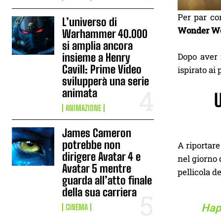
Per par co
L’universo di
Wonder W
Warhammer 40.000
si amplia ancora
Dopo aver i
insieme a Henry
Cavill: Prime Video
ispirato ai
svilupperà una serie
animata
ANIMAZIONE
James Cameron
potrebbe non
A riportare
dirigere Avatar 4 e
nel giorno
Avatar 5 mentre
pellicola d
guarda all’atto finale
della sua carriera
Happ
CINEMA