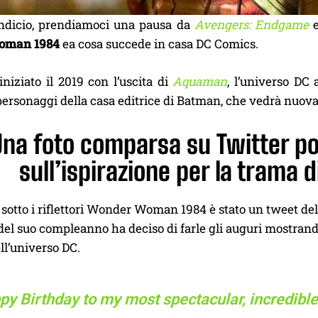
ndicio, prendiamoci una pausa da
Avengers: Endgame
e
oman 1984
ea cosa succede in casa DC Comics.
niziato il 2019 con l’uscita di
Aquaman
, l’universo DC
 personaggi della casa editrice di Batman, che vedrà nuo
Una foto comparsa su Twitter po
sull’ispirazione per la tram
 sotto i riflettori Wonder Woman 1984 è stato un tweet del
 del suo compleanno ha deciso di farle gli auguri mostra
ell’universo DC.
y Birthday to my most spectacular, incredible,