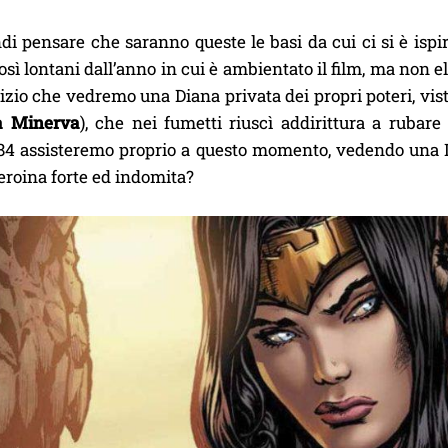
di pensare che saranno queste le basi da cui ci si è ispi
sì lontani dall’anno in cui è ambientato il film, ma non e
izio che vedremo una Diana privata dei propri poteri, vi
a Minerva
), che nei fumetti riuscì addirittura a rubare
 assisteremo proprio a questo momento, vedendo una Di
eroina forte ed indomita?