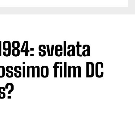
84: svelata
rossimo film DC
s?