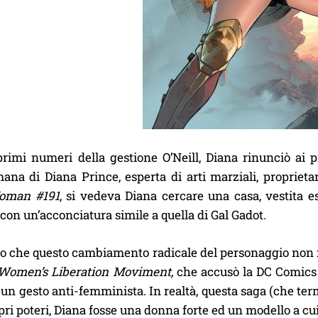
primi numeri della gestione O’Neill, Diana rinunciò ai 
mana di Diana Prince, esperta di arti marziali, proprie
oman #191
, si vedeva Diana cercare una casa, vestita
 con un’acconciatura simile a quella di Gal Gadot.
o che questo cambiamento radicale del personaggio non fu 
Women’s Liberation Moviment,
che accusò la DC Comics d
un gesto anti-femminista. In realtà, questa saga (che t
pri poteri, Diana fosse una donna forte ed un modello a cui 