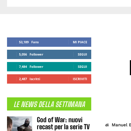
53,189
Fans
MI PIACE
5,056
Follower
SEGUI
7,484
Follower
SEGUI
2,487
Iscritti
ISCRIVITI
LE NEWS DELLA SETTIMANA
God of War: nuovi
Manuel E
di
recast per la serie TV