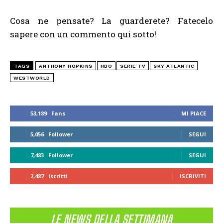
Cosa ne pensate? La guarderete? Fatecelo
sapere con un commento qui sotto!
TAGS
ANTHONY HOPKINS
HBO
SERIE TV
SKY ATLANTIC
WESTWORLD
53,189
Fans
MI PIACE
5,056
Follower
SEGUI
7,483
Follower
SEGUI
2,487
Iscritti
ISCRIVITI
LE NEWS DELLA SETTIMANA