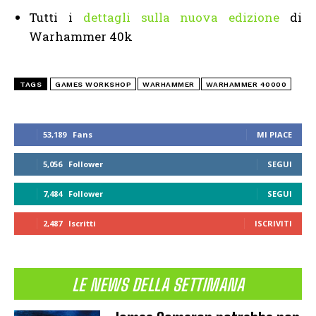
Tutti i
dettagli sulla nuova edizione
di
Warhammer 40k
TAGS
GAMES WORKSHOP
WARHAMMER
WARHAMMER 40000
53,189
Fans
MI PIACE
5,056
Follower
SEGUI
7,484
Follower
SEGUI
2,487
Iscritti
ISCRIVITI
LE NEWS DELLA SETTIMANA