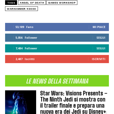
TAGS
ANGEL OF DEATH
GAMES WORKSHOP
WARHAMMER 40000
53,189
Fans
MI PIACE
5,056
Follower
SEGUI
7,484
Follower
SEGUI
2,487
Iscritti
ISCRIVITI
LE NEWS DELLA SETTIMANA
Star Wars: Visions Presents –
The Ninth Jedi si mostra con
il trailer finale e prepara una
nuova era dei Jedi su Disney+