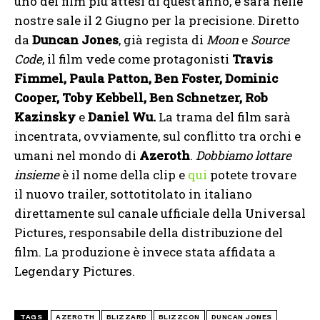
uno dei film più attesi di quest’anno, e sarà nelle
nostre sale il 2 Giugno per la precisione. Diretto
da
Duncan Jones
, già regista di
Moon
e
Source
Code
, il film vede come protagonisti
Travis
Fimmel, Paula Patton, Ben Foster, Dominic
Cooper, Toby Kebbell, Ben Schnetzer, Rob
Kazinsky
e
Daniel Wu.
La trama del film sarà
incentrata, ovviamente, sul conflitto tra orchi e
umani nel mondo di
Azeroth
.
Dobbiamo lottare
insieme
è il nome della clip e
qui
potete trovare
il nuovo trailer, sottotitolato in italiano
direttamente sul canale ufficiale della Universal
Pictures, responsabile della distribuzione del
film. La produzione è invece stata affidata a
Legendary Pictures.
TAGS
AZEROTH
BLIZZARD
BLIZZCON
DUNCAN JONES