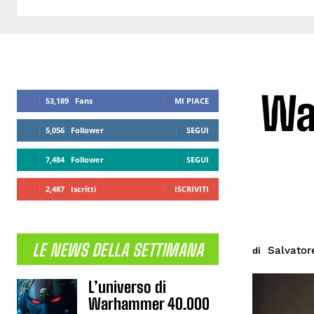
Wan
53,189
Fans
MI PIACE
5,056
Follower
SEGUI
7,484
Follower
SEGUI
2,487
Iscritti
ISCRIVITI
LE NEWS DELLA SETTIMANA
Salvator
di
L’universo di
Warhammer 40.000