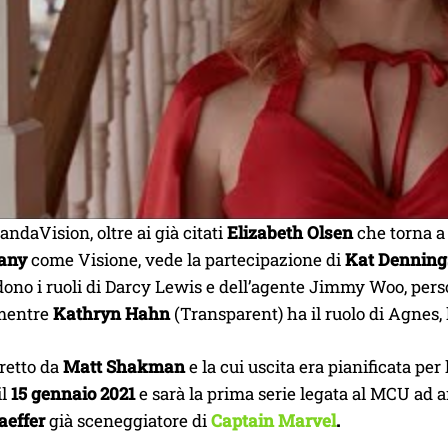
andaVision, oltre ai già citati
Elizabeth Olsen
che torna a
tany
come Visione, vede la partecipazione di
Kat Dennin
ono i ruoli di Darcy Lewis e dell’agente Jimmy Woo, pers
 mentre
Kathryn Hahn
(Transparent) ha il ruolo di Agnes,
retto da
Matt Shakman
e la cui uscita era pianificata pe
il
15 gennaio 2021
e sarà la prima serie legata al MCU ad 
aeffer
già sceneggiatore di
Captain Marvel
.