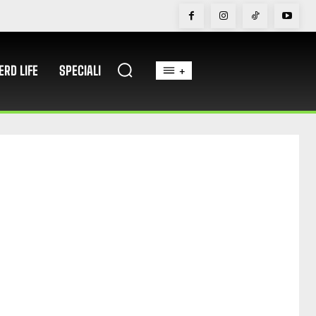
ERD LIFE
SPECIALI
+