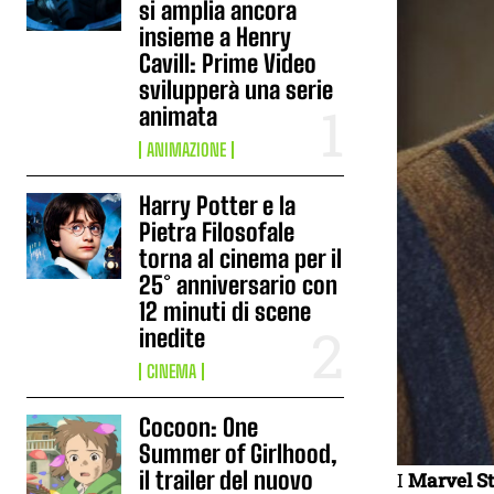
si amplia ancora
insieme a Henry
Cavill: Prime Video
svilupperà una serie
animata
ANIMAZIONE
Harry Potter e la
Pietra Filosofale
torna al cinema per il
25° anniversario con
12 minuti di scene
inedite
CINEMA
Cocoon: One
Summer of Girlhood,
il trailer del nuovo
I
Marvel St