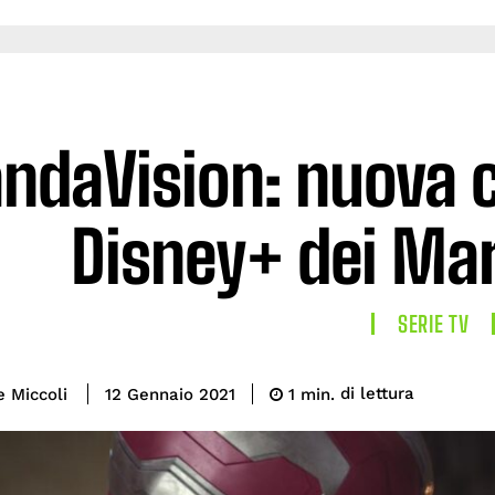
daVision: nuova cl
Disney+ dei Mar
SERIE TV
di lettura
e Miccoli
1
min.
12 Gennaio 2021