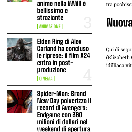
anime nella WWII è
tra pochiss
bellissimo e
straziante
Nuova 
ANIMAZIONE
Elden Ring di Alex
Garland ha concluso
Qui di segu
le riprese: il film A24
(Elizabeth 
entra in post-
idilliaca vi
produzione
CINEMA
Spider-Man: Brand
New Day polverizza il
record di Avengers:
Endgame con 360
milioni di dollari nel
weekend di apertura