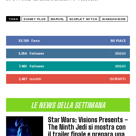
TAGS
DISNEY PLUS
MARVEL
SCARLET WITCH
WANDAVISION
53,189
Fans
MI PIACE
5,056
Follower
SEGUI
7,483
Follower
SEGUI
2,487
Iscritti
ISCRIVITI
LE NEWS DELLA SETTIMANA
Star Wars: Visions Presents –
The Ninth Jedi si mostra con
il trailer finale e prepara una