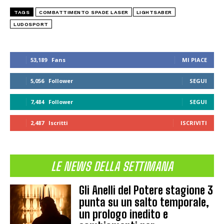
TAGS
COMBATTIMENTO SPADE LASER
LIGHTSABER
LUDOSPORT
53,189
Fans
MI PIACE
5,056
Follower
SEGUI
7,484
Follower
SEGUI
2,487
Iscritti
ISCRIVITI
LE NEWS DELLA SETTIMANA
Gli Anelli del Potere stagione 3
punta su un salto temporale,
un prologo inedito e