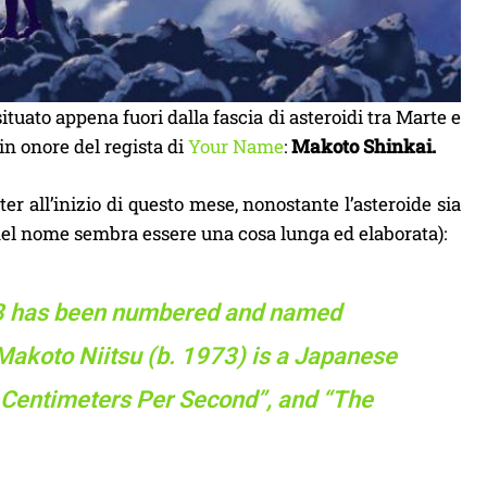
 situato appena fuori dalla fascia di asteroidi tra Marte e
in onore del regista di
Your Name
:
Makoto Shinkai.
er all’inizio di questo mese, nonostante l’asteroide sia
 del nome sembra essere una cosa lunga ed elaborata):
63 has been numbered and named
akoto Niitsu (b. 1973) is a Japanese
5 Centimeters Per Second”, and “The