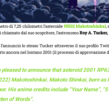
tro di 7,25 chilometri l’asteroide
55522 Makotoshinkai
,
ì chiamato dal suo scopritore, l’astronomo
Roy A. Tucker,
l’annuncio lo stesso Tucker attraverso il suo profilo Twitt
rto ancora nel lontano 2001 (il processo di approvazione
m pleased to announce that asteroid 2001 RP
222) Makotoshinkai. Makoto Shinkai, born as M
hor. His anime credits include “Your Name”, “
den of Words”.