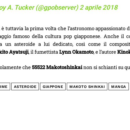
oy A. Tucker (@gpobserver)
2 aprile 2018
 è tuttavia la prima volta che l’astronomo appassionato 
ggio famoso della cultura pop giapponese. Anche il c
ha un asteroide a lui dedicato, così come il compos
ito Ayatsuji
, il fumettista
Lynn Okamoto
, e l’autore
Kino
solamente che
55522 Makotoshinkai
non si schianti su q
IME
ASTEROIDE
GIAPPONE
MAKOTO SHINKAI
MANGA