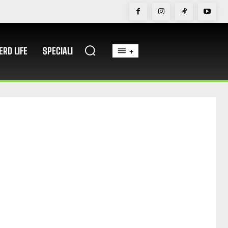
ERD LIFE
SPECIALI
+