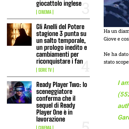
giocattolo inglese
CINEMA
Gli Anelli del Potere
Ha un diame
stagione 3 punta su
Giove e cos
un salto temporale,
un prologo inedito e
cambiamenti per
Ne ha dato 
riconquistare i fan
stato scope
SERIE TV
I a
Ready Player Two: lo
sceneggiatore
(55
conferma che il
sequel di Ready
aut
Player One è in
Gar
lavorazione
CINEMA