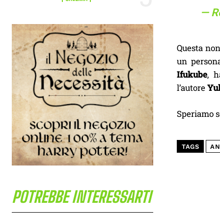
— R
Questa non
un persona
Ifukube
, 
l’autore
Yuk
Speriamo 
TAGS
AN
POTREBBE INTERESSARTI