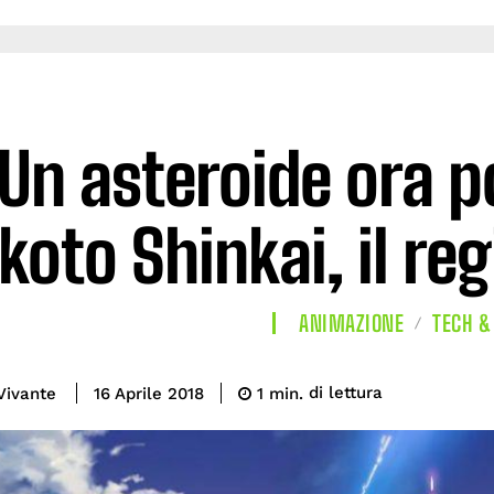
Un asteroide ora p
oto Shinkai, il re
ANIMAZIONE
TECH &
di lettura
Vivante
1
min.
16 Aprile 2018