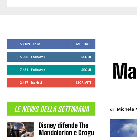
53,189
Fans
MI PIACE
5,056
Follower
SEGUI
Mak
7,484
Follower
SEGUI
2,487
Iscritti
ISCRIVITI
LE NEWS DELLA SETTIMANA
Michele 
di
Disney difende The
Mandalorian e Grogu