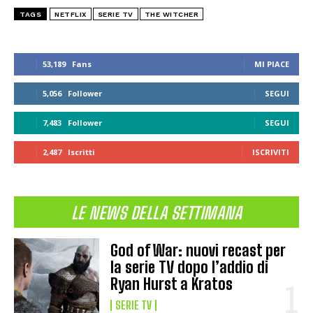
TAGS
NETFLIX
SERIE TV
THE WITCHER
53,189
Fans
MI PIACE
5,056
Follower
SEGUI
7,483
Follower
SEGUI
2,487
Iscritti
ISCRIVITI
LE NEWS DELLA SETTIMANA
God of War: nuovi recast per
la serie TV dopo l’addio di
Ryan Hurst a Kratos
SERIE TV