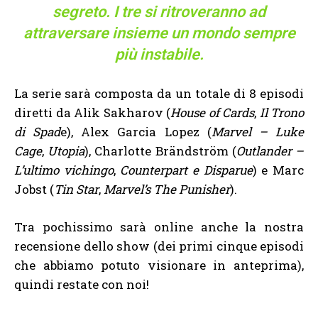
segreto. I tre si ritroveranno ad
attraversare insieme un mondo sempre
più instabile.
La serie sarà composta da un totale di 8 episodi
diretti da Alik Sakharov (
House of Cards
,
Il Trono
di Spad
e), Alex Garcia Lopez (
Marvel – Luke
Cage
,
Utopia
), Charlotte Brändström (
Outlander –
L’ultimo vichingo
,
Counterpart e Disparue
) e Marc
Jobst (
Tin Star
,
Marvel’s The Punisher
).
Tra pochissimo sarà online anche la nostra
recensione dello show (dei primi cinque episodi
che abbiamo potuto visionare in anteprima),
quindi restate con noi!