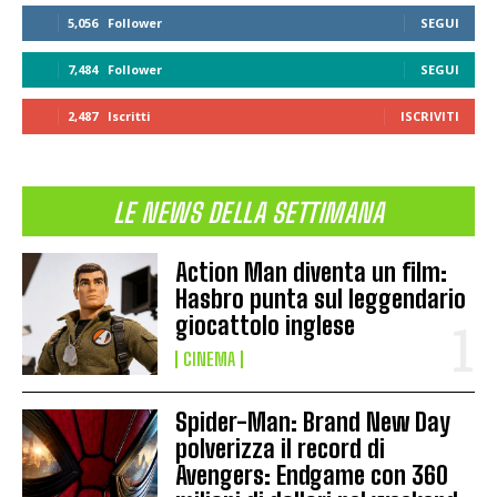
5,056
Follower
SEGUI
7,484
Follower
SEGUI
2,487
Iscritti
ISCRIVITI
LE NEWS DELLA SETTIMANA
Action Man diventa un film:
Hasbro punta sul leggendario
giocattolo inglese
CINEMA
Spider-Man: Brand New Day
polverizza il record di
Avengers: Endgame con 360