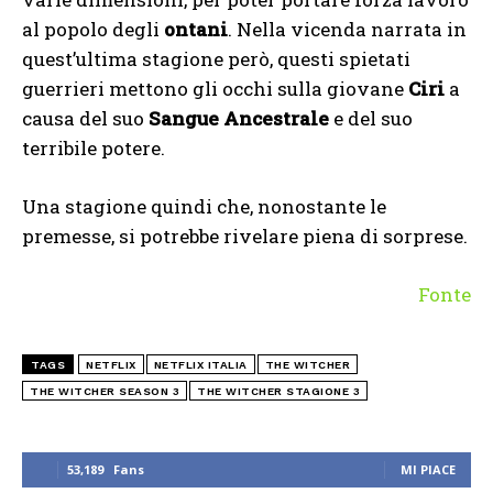
al popolo degli
ontani
. Nella vicenda narrata in
quest’ultima stagione però, questi spietati
guerrieri mettono gli occhi sulla giovane
Ciri
a
causa del suo
Sangue Ancestrale
e del suo
terribile potere.
Una stagione quindi che, nonostante le
premesse, si potrebbe rivelare piena di sorprese.
Fonte
TAGS
NETFLIX
NETFLIX ITALIA
THE WITCHER
THE WITCHER SEASON 3
THE WITCHER STAGIONE 3
53,189
Fans
MI PIACE