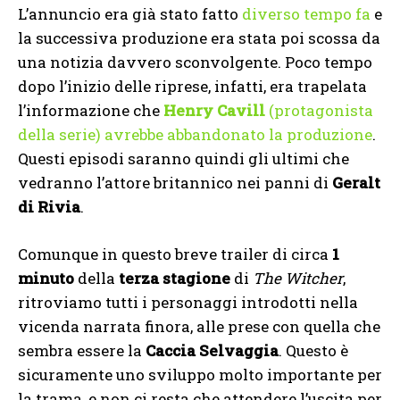
L’annuncio era già stato fatto
diverso tempo fa
e
la successiva produzione era stata poi scossa da
una notizia davvero sconvolgente. Poco tempo
dopo l’inizio delle riprese, infatti, era trapelata
l’informazione che
Henry Cavill
(protagonista
della serie) avrebbe abbandonato la produzione
.
Questi episodi saranno quindi gli ultimi che
vedranno l’attore britannico nei panni di
Geralt
di Rivia
.
Comunque in questo breve trailer di circa
1
minuto
della
terza stagione
di
The Witcher
,
ritroviamo tutti i personaggi introdotti nella
vicenda narrata finora, alle prese con quella che
sembra essere la
Caccia Selvaggia
. Questo è
sicuramente uno sviluppo molto importante per
la trama, e non ci resta che attendere l’uscita per