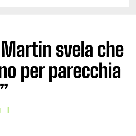
 Martin svela che
no per parecchia
”
I