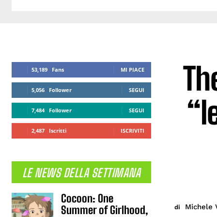
Th
53,189
Fans
MI PIACE
5,056
Follower
SEGUI
“l
7,484
Follower
SEGUI
2,487
Iscritti
ISCRIVITI
LE NEWS DELLA SETTIMANA
Cocoon: One
Michele 
di
Summer of Girlhood,