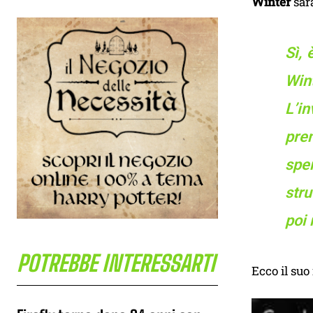
Winter
sarà
Sì, 
Win
L’in
pren
spe
stru
poi 
POTREBBE INTERESSARTI
Ecco il suo