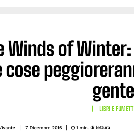
e Winds of Winter:
e cose peggioreran
gente
LIBRI E FUMETT
di lettura
Vivante
1
min.
7 Dicembre 2016