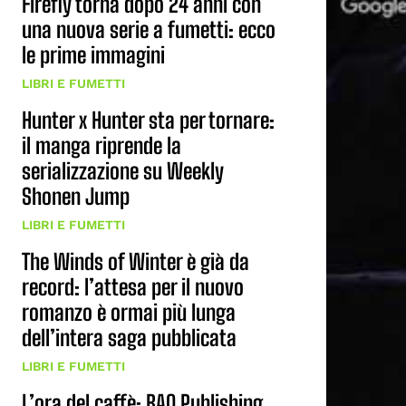
Firefly torna dopo 24 anni con
una nuova serie a fumetti: ecco
le prime immagini
LIBRI E FUMETTI
Hunter x Hunter sta per tornare:
il manga riprende la
serializzazione su Weekly
Shonen Jump
LIBRI E FUMETTI
The Winds of Winter è già da
record: l’attesa per il nuovo
romanzo è ormai più lunga
dell’intera saga pubblicata
LIBRI E FUMETTI
L’ora del caffè: BAO Publishing