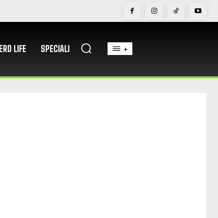
ERD LIFE
SPECIALI
+