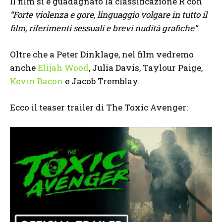
Il film si è guadagnato la classificazione R con
“Forte violenza e gore, linguaggio volgare in tutto il
film, riferimenti sessuali e brevi nudità grafiche”
.
Oltre che a Peter Dinklage, nel film vedremo
anche
Elijah Wood
, Julia Davis, Taylour Paige,
Kevin Bacon
e Jacob Tremblay.
Ecco il teaser trailer di The Toxic Avenger: