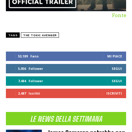
Fonte
TAGS
THE TOXIC AVENGER
53,189
Fans
MI PIACE
5,056
Follower
SEGUI
7,484
Follower
SEGUI
2,487
Iscritti
ISCRIVITI
LE NEWS DELLA SETTIMANA