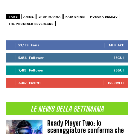
TAGS
ANIME
JPOP MANGA
KAIU SHIRAI
POSUKA DEMIZU
THE PROMISED NEVERLAND
53,189
Fans
MI PIACE
5,056
Follower
SEGUI
7,483
Follower
SEGUI
2,487
Iscritti
ISCRIVITI
LE NEWS DELLA SETTIMANA
Ready Player Two: lo
sceneggiatore conferma che