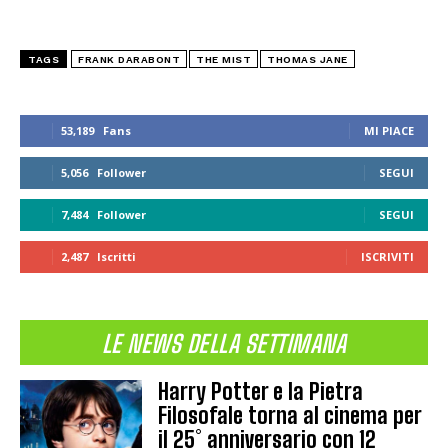
TAGS
FRANK DARABONT
THE MIST
THOMAS JANE
53,189
Fans
MI PIACE
5,056
Follower
SEGUI
7,484
Follower
SEGUI
2,487
Iscritti
ISCRIVITI
LE NEWS DELLA SETTIMANA
Harry Potter e la Pietra
Filosofale torna al cinema per
il 25° anniversario con 12