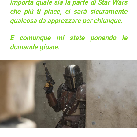
importa quale sia la parte di Star Wars
che più ti piace, ci sarà sicuramente
qualcosa da apprezzare per chiunque.
E comunque mi state ponendo le
domande giuste.