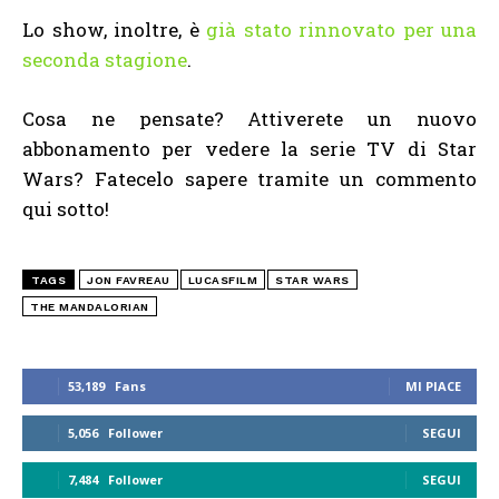
Lo show, inoltre, è
già stato rinnovato per una
seconda stagione
.
Cosa ne pensate? Attiverete un nuovo
abbonamento per vedere la serie TV di Star
Wars? Fatecelo sapere tramite un commento
qui sotto!
TAGS
JON FAVREAU
LUCASFILM
STAR WARS
THE MANDALORIAN
53,189
Fans
MI PIACE
5,056
Follower
SEGUI
7,484
Follower
SEGUI