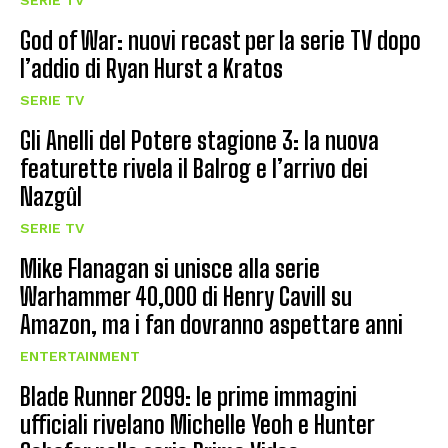
SERIE TV
God of War: nuovi recast per la serie TV dopo
l’addio di Ryan Hurst a Kratos
SERIE TV
Gli Anelli del Potere stagione 3: la nuova
featurette rivela il Balrog e l’arrivo dei
Nazgûl
SERIE TV
Mike Flanagan si unisce alla serie
Warhammer 40,000 di Henry Cavill su
Amazon, ma i fan dovranno aspettare anni
ENTERTAINMENT
Blade Runner 2099: le prime immagini
ufficiali rivelano Michelle Yeoh e Hunter