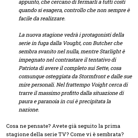
appunto, che cercano di fermarli a tutti costi
quando si esagera, controllo che non sempre è
facile da realizzare.
La nuova stagione vedrà i protagonisti della
serie in fuga dalla Vought, con Butcher che
sembra svanito nel nulla, mentre Starlight è
impegnato nel contrastare il tentativo di
Patriota di avere il completo sui Sette, cosa
comunque osteggiata da Stormfront e dalle sue
mire personali. Nel frattempo Voight cerca di
trarre il massimo profitto dalla situazione di
paura e paranoia in cui è precipitata la
nazione.
Cosa ne pensate? Avete già seguito la prima
stagione della serie TV? Come vi è sembrata?