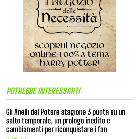
POTREBBE INTERESSARTI
Gli Anelli del Potere stagione 3 punta su un
salto temporale, un prologo inedito e
cambiamenti per riconquistare i fan