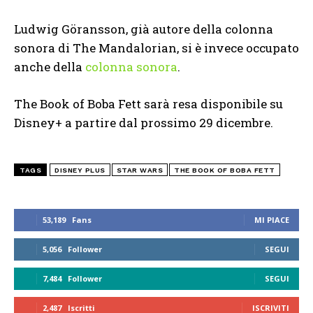
Ludwig Göransson, già autore della colonna
sonora di The Mandalorian, si è invece occupato
anche della
colonna sonora
.
The Book of Boba Fett sarà resa disponibile su
Disney+ a partire dal prossimo 29 dicembre.
TAGS
DISNEY PLUS
STAR WARS
THE BOOK OF BOBA FETT
53,189
Fans
MI PIACE
5,056
Follower
SEGUI
7,484
Follower
SEGUI
2,487
Iscritti
ISCRIVITI