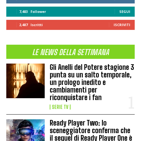
7,483
Follower
SEGUI
2,487
Iscritti
ISCRIVITI
LE NEWS DELLA SETTIMANA
Gli Anelli del Potere stagione 3
punta su un salto temporale,
un prologo inedito e
cambiamenti per
riconquistare i fan
SERIE TV
Ready Player Two: lo
sceneggiatore conferma che
il sequel di Ready Player One è