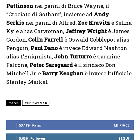
Pattinson
nei panni di Bruce Wayne, il
“Crociato di Gotham”, insieme ad
Andy
Serkis
nei panni di Alfred,
Zoe Kravitz
è Selina
Kyle alias Catwoman,
Jeffrey Wright
è James
Gordon,
Colin Farrell
è Oswald Cobblepot alias
Penguin,
Paul Dano
è invece Edward Nashton
alias L’Enigmista,
John Turturro
è Carmine
Falcone,
Peter Sarsgaard
è il sindaco Don
Mitchell Jr. e
Barry Keoghan
è invece l’ufficiale
Stanley Merkel.
TAGS
THE BATMAN
53,189
Fans
MI PIACE
5,056
Follower
SEGUI