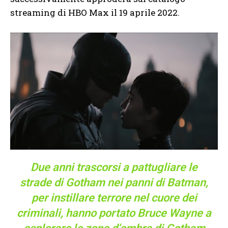
streaming di HBO Max il 19 aprile 2022.
Due anni trascorsi a pattugliare le
strade di Gotham nei panni di Batman,
per instillare terrore nel cuore dei
criminali, hanno portato Bruce Wayne a