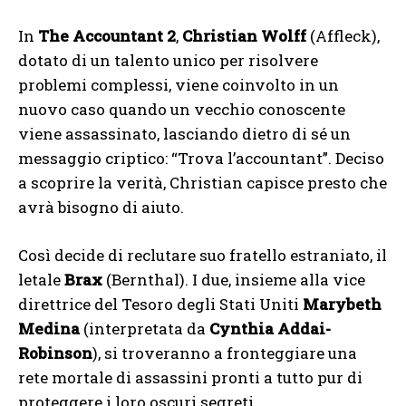
In
The Accountant 2
,
Christian Wolff
(Affleck),
dotato di un talento unico per risolvere
problemi complessi, viene coinvolto in un
nuovo caso quando un vecchio conoscente
viene assassinato, lasciando dietro di sé un
messaggio criptico: “Trova l’accountant”. Deciso
a scoprire la verità, Christian capisce presto che
avrà bisogno di aiuto.
Così decide di reclutare suo fratello estraniato, il
letale
Brax
(Bernthal). I due, insieme alla vice
direttrice del Tesoro degli Stati Uniti
Marybeth
Medina
(interpretata da
Cynthia Addai-
Robinson
), si troveranno a fronteggiare una
rete mortale di assassini pronti a tutto pur di
proteggere i loro oscuri segreti.