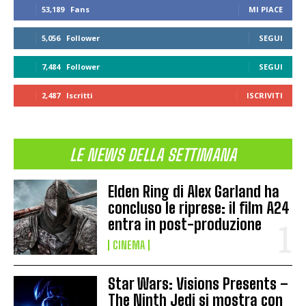
53,189
Fans
MI PIACE
5,056
Follower
SEGUI
7,484
Follower
SEGUI
2,487
Iscritti
ISCRIVITI
LE NEWS DELLA SETTIMANA
Elden Ring di Alex Garland ha
concluso le riprese: il film A24
entra in post-produzione
CINEMA
Star Wars: Visions Presents –
The Ninth Jedi si mostra con