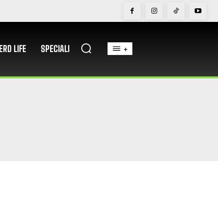
ERD LIFE
SPECIALI
+