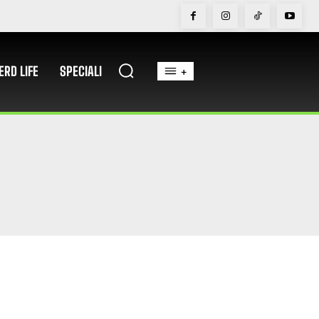
ERD LIFE
SPECIALI
+