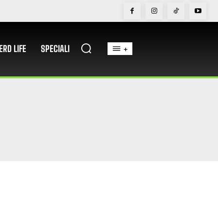
ERD LIFE
SPECIALI
+