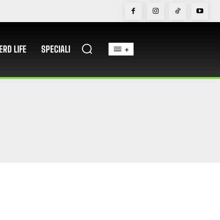
ERD LIFE
SPECIALI
+