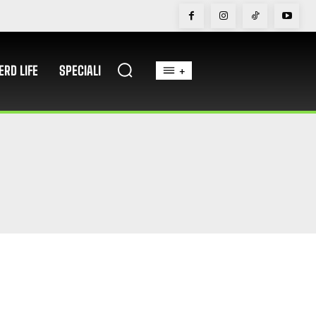
ERD LIFE
SPECIALI
+