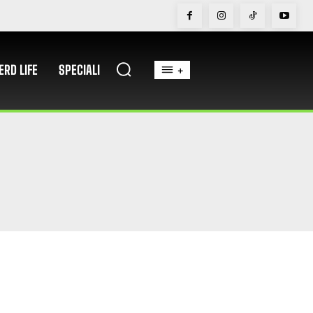
ERD LIFE
SPECIALI
+