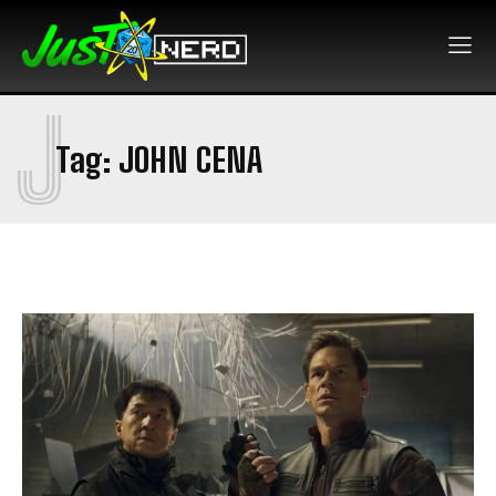
J
Tag:
JOHN CENA