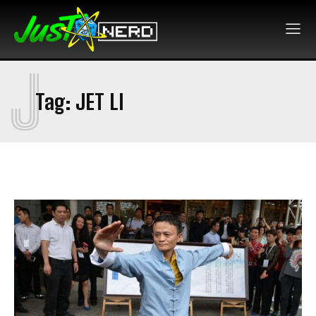
J
Tag:
JET LI