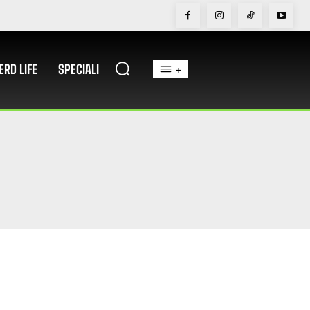
ERD LIFE
SPECIALI
+