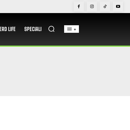
ERD LIFE
SPECIALI
+