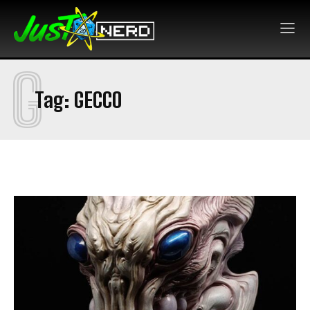
G
Tag:
GECCO