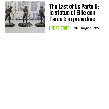
The Last of Us Parte II:
la statua di Ellie con
l’arco è in preordine
NERD STUFF
16 Giugno 2020