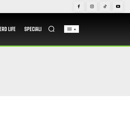
ERD LIFE
SPECIALI
+