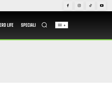
ERD LIFE
SPECIALI
+