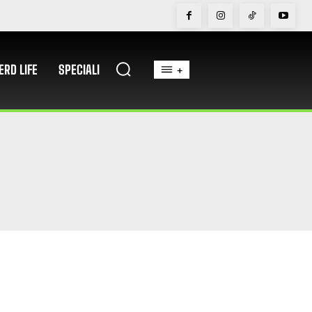
ERD LIFE
SPECIALI
+