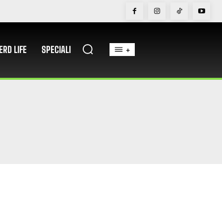
ERD LIFE
SPECIALI
+