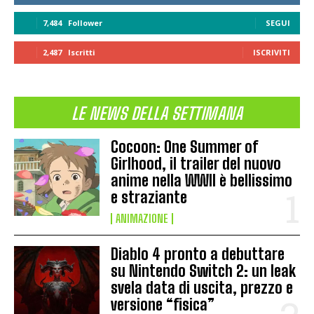
7,484
Follower
SEGUI
2,487
Iscritti
ISCRIVITI
LE NEWS DELLA SETTIMANA
Cocoon: One Summer of
Girlhood, il trailer del nuovo
anime nella WWII è bellissimo
e straziante
ANIMAZIONE
Diablo 4 pronto a debuttare
su Nintendo Switch 2: un leak
svela data di uscita, prezzo e
versione “fisica”