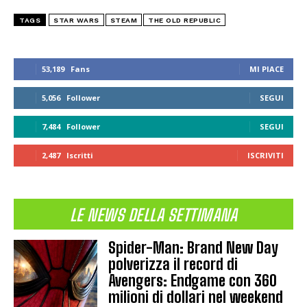
TAGS
STAR WARS
STEAM
THE OLD REPUBLIC
53,189
Fans
MI PIACE
5,056
Follower
SEGUI
7,484
Follower
SEGUI
2,487
Iscritti
ISCRIVITI
LE NEWS DELLA SETTIMANA
Spider-Man: Brand New Day
polverizza il record di
Avengers: Endgame con 360
milioni di dollari nel weekend