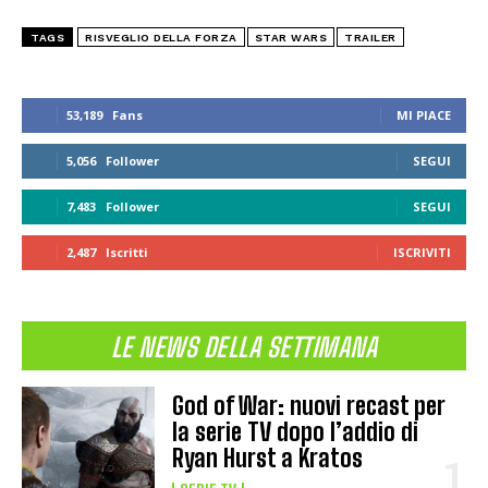
TAGS
RISVEGLIO DELLA FORZA
STAR WARS
TRAILER
53,189
Fans
MI PIACE
5,056
Follower
SEGUI
7,483
Follower
SEGUI
2,487
Iscritti
ISCRIVITI
LE NEWS DELLA SETTIMANA
God of War: nuovi recast per
la serie TV dopo l’addio di
Ryan Hurst a Kratos