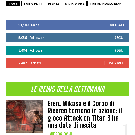
TAGS
BOBA FETT
DISNEY
STAR WARS
THE MANDALORIAN
53,189
Fans
MI PIACE
5,056
Follower
SEGUI
7,484
Follower
SEGUI
2,487
Iscritti
ISCRIVITI
LE NEWS DELLA SETTIMANA
Eren, Mikasa e il Corpo di
Ricerca tornano in azione: il
gioco Attack on Titan 3 ha
una data di uscita
VIDEOGIOCHI