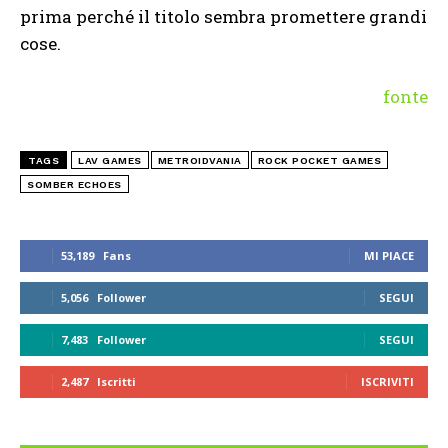
prima perché il titolo sembra promettere grandi
cose.
fonte
TAGS
LAV GAMES
METROIDVANIA
ROCK POCKET GAMES
SOMBER ECHOES
53,189
Fans
MI PIACE
5,056
Follower
SEGUI
7,483
Follower
SEGUI
2,487
Iscritti
ISCRIVITI